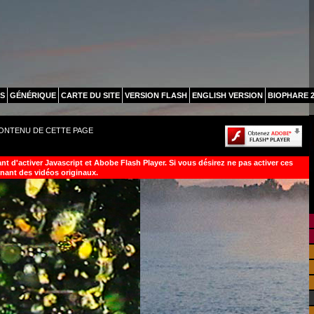
S
GÉNÉRIQUE
CARTE DU SITE
VERSION FLASH
ENGLISH VERSION
BIOPHARE 2
CONTENU DE CETTE PAGE
t d'activer Javascript et Abobe Flash Player. Si vous désirez ne pas activer ces
nant des vidéos originaux.