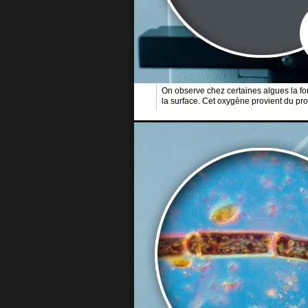
On observe chez certaines algues la for
la surface. Cet oxygène provient du p