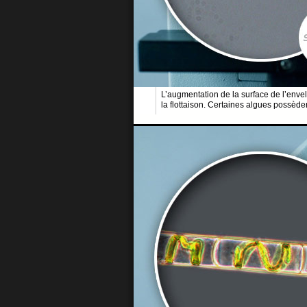
L’augmentation de la surface de l’envel
la flottaison. Certaines algues possèden